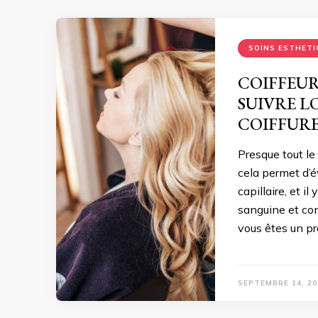
SOINS ESTHETI
COIFFEUR
SUIVRE L
COIFFURE
Presque tout le
cela permet d’é
capillaire, et i
sanguine et con
vous êtes un pr
SEPTEMBRE 14, 20