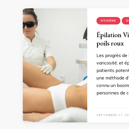
HYGIÈNE
S
Épilation Vi
poils roux
Les progrès de 
varicosité, et é
patients potenti
une méthode d’é
connu un boom 
personnes de co
SEPTEMBRE 17, 20