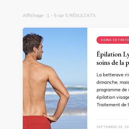
Affichage : 1 - 5 sur 5 RÉSULTATS
SOINS ESTHETI
Épilation Ly
soins de la 
La betterave n’
dimanche, mais 
programme de s
épilation visag
Traitement de l
SEPTEMBRE 26, 20