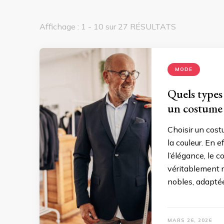
Affichage : 1 - 10 sur 27 RÉSULTATS
MODE
Quels types
un costume 
Choisir un cost
la couleur. En e
l’élégance, le c
véritablement ra
nobles, adaptée
MARS 26, 2026