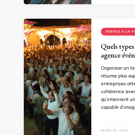
SERVICE A LA 
Quels types
agence évén
Organiser un t
résume plus aujo
entreprises att
cohérence avec
qu’intervient 
capable d’imagi
MARS 23, 2026