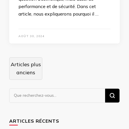
performance et de sécurité. Dans cet
article, nous expliquerons pourquoi il …
AOÛT 30, 2024
Navigation
Articles plus
des
anciens
articles
Vous
recherchiez
quelque
chose ?
ARTICLES RÉCENTS