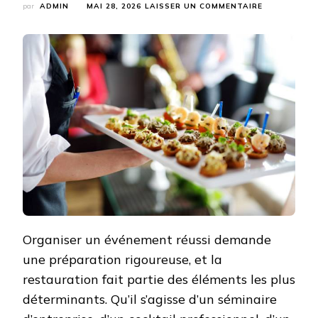
SUR
par
ADMIN
MAI 28, 2026
LAISSER UN COMMENTAIRE
COMMENT
CHOISIR
UN
TRAITEUR
GRENOBLE
POUR
UN
ÉVÉNEMENT
PROFESSION
OU
PRIVÉ
AVEC
PLUSIEURS
FORMATS
DE
SERVICE
?
Organiser un événement réussi demande
une préparation rigoureuse, et la
restauration fait partie des éléments les plus
déterminants. Qu’il s’agisse d’un séminaire