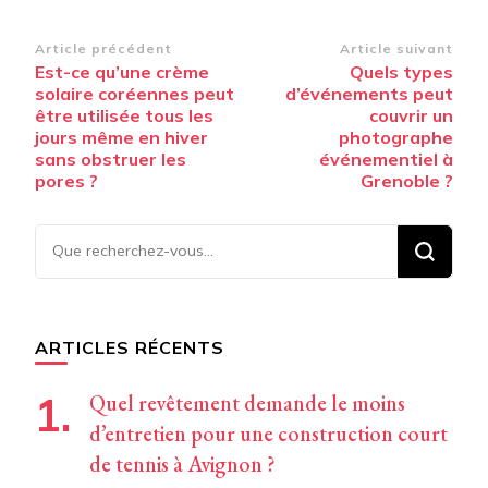
Navigation
Article précédent
Article suivant
Est-ce qu’une crème
Quels types
d’article
solaire coréennes peut
d’événements peut
être utilisée tous les
couvrir un
jours même en hiver
photographe
sans obstruer les
événementiel à
pores ?
Grenoble ?
Vous
recherchiez
quelque
chose ?
ARTICLES RÉCENTS
Quel revêtement demande le moins
d’entretien pour une construction court
de tennis à Avignon ?