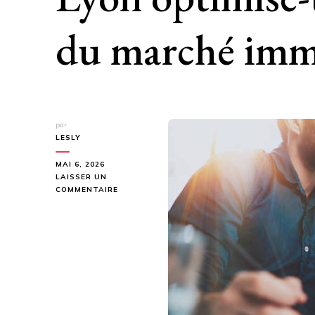
du marché immo
par
LESLY
MAI 6, 2026
LAISSER UN
SUR
COMMENTAIRE
COMMENT
UN
SEO
IMMOBILIER
LYON
OPTIMISE-
T-
IL
4