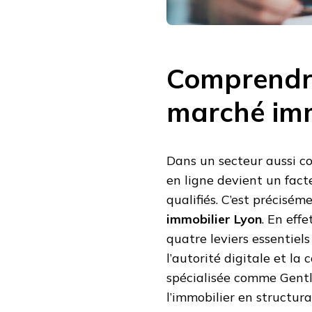
LEVIERS
CLÉS
DU
MARCHÉ
IMMOBILIER
?
Comprendre 
marché imm
Dans un secteur aussi con
en ligne devient un fac
qualifiés. C’est précisém
immobilier Lyon
. En eff
quatre leviers essentiels 
l’autorité digitale et la
spécialisée comme Gentl
l’immobilier en structur