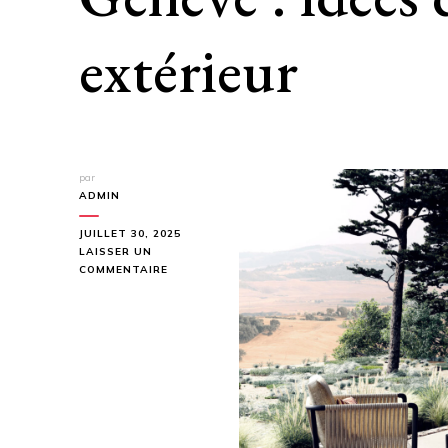
extérieur
par
ADMIN
JUILLET 30, 2025
LAISSER UN
SUR
COMMENTAIRE
MOBILIER
EXTÉRIEUR
UNOPIÙ
À
GENÈVE
:
IDÉES
DÉCO
POUR