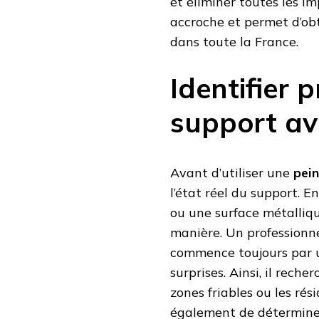
et éliminer toutes les i
accroche et permet d’obt
dans toute la France.
Identifier 
support av
Avant d’utiliser une
pei
l’état réel du support. E
ou une surface métalliq
manière. Un professionne
commence toujours par u
surprises. Ainsi, il reche
zones friables ou les ré
également de déterminer 