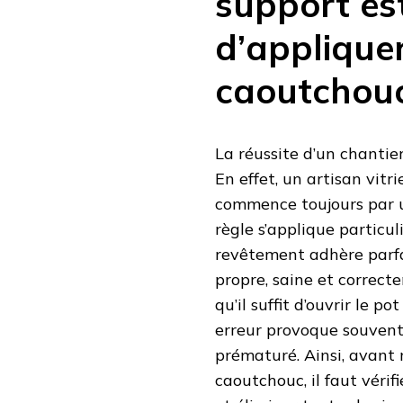
support est
SUPPORT
DURABLE
d’applique
caoutchou
La réussite d’un chanti
En effet, un artisan vitr
commence toujours par u
règle s’applique particu
revêtement adhère parfa
propre, saine et correct
qu’il suffit d’ouvrir le 
erreur provoque souvent 
prématuré. Ainsi, avant
caoutchouc, il faut vérif