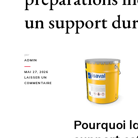
un support dur
par
ADMIN
MAI 27, 2026
LAISSER UN
SUR
COMMENTAIRE
PEINTURE
CAOUTCHOUC
COLORÉ
:
3
PRÉPARATIONS
Pourquoi l
INDISPENSABLES
POUR
UN