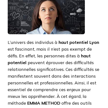
POTEN
LYON
PEUT-
IL
ENTRA
DES
DIFFIC
RELAT
?
L’univers des individus à
haut potentiel Lyon
est fascinant, mais il n’est pas exempt de
défis. En effet, les personnes dites à
haut
potentiel
peuvent éprouver des difficultés
relationnelles significatives. Ces difficultés se
manifestent souvent dans des interactions
personnelles et professionnelles. Ainsi, il est
essentiel de comprendre ces enjeux pour
mieux les appréhender. À cet égard, la
méthode
EMMA METHOD
offre des outils