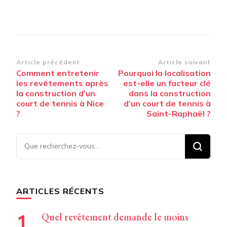
Navigation
Article précédent
Article suivant
Comment entretenir
Pourquoi la localisation
d’article
les revêtements après
est-elle un facteur clé
la construction d’un
dans la construction
court de tennis à Nice
d’un court de tennis à
?
Saint-Raphaël ?
Vous
recherchiez
quelque
chose ?
ARTICLES RÉCENTS
Quel revêtement demande le moins