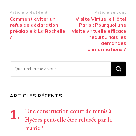
Navigation
Article précédent
Article suivant
Comment éviter un
Visite Virtuelle Hôtel
d’article
refus de déclaration
Paris : Pourquoi une
préalable à La Rochelle
visite virtuelle efficace
?
réduit 3 fois les
demandes
d’informations ?
Vous
recherchiez
quelque
chose ?
ARTICLES RÉCENTS
Une construction court de tennis à
Hyères peut-elle être refusée par la
mairie ?