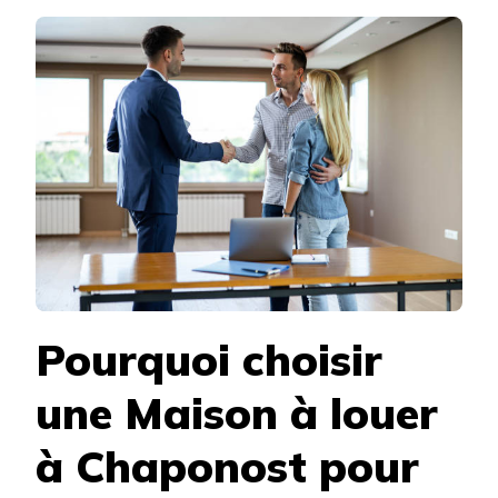
SONT
LES
AVANTA
D’UNE
MAISON
À
LOUER
À
CHAPON
EN
PÉRIPHÉ
DE
LYON
?
Pourquoi choisir
une Maison à louer
à Chaponost pour